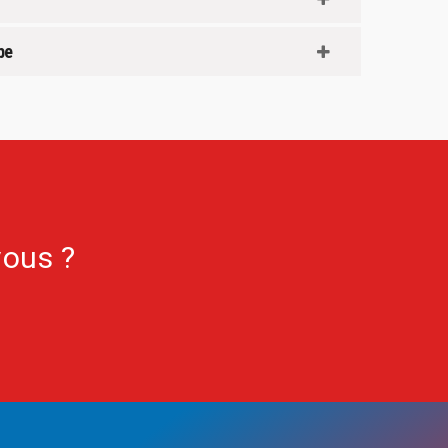
be
vous ?