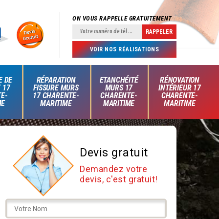
ON VOUS RAPPELLE GRATUITEMENT
VOIR NOS RÉALISATIONS
E DE
RÉPARATION
ETANCHÉITÉ
RÉNOVATION
 17
FISSURE MURS
MURS 17
INTÉRIEUR 17
E-
17 CHARENTE-
CHARENTE-
CHARENTE-
ME
MARITIME
MARITIME
MARITIME
Devis gratuit
Demandez votre
devis, c'est gratuit!