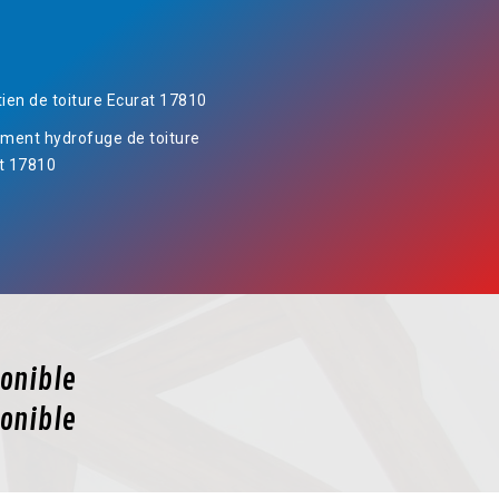
tien de toiture Ecurat 17810
ement hydrofuge de toiture
t 17810
onible
onible