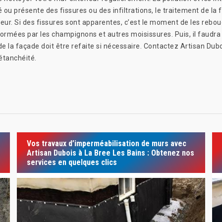
 ou présente des fissures ou des infiltrations, le traitement de la
eur. Si des fissures sont apparentes, c’est le moment de les rebou
formées par les champignons et autres moisissures. Puis, il faudra
e la façade doit être refaite si nécessaire. Contactez Artisan Dubo
étanchéité.
Vos travaux d’imperméabilisation de murs avec
Artisan Dubois à La Bree Les Bains : Obtenez nos
services en quelques clics