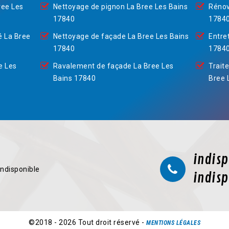
ree Les
Nettoyage de pignon La Bree Les Bains
Rénov
17840
1784
é La Bree
Nettoyage de façade La Bree Les Bains
Entre
17840
1784
e Les
Ravalement de façade La Bree Les
Trait
Bains 17840
Bree 
indisp
indisponible
indisp
©2018 - 2026 Tout droit réservé -
MENTIONS LÉGALES