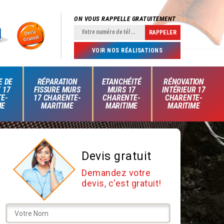
ON VOUS RAPPELLE GRATUITEMENT
VOIR NOS RÉALISATIONS
E DE
RÉPARATION
ETANCHÉITÉ
RÉNOVATION
 17
FISSURE MURS
MURS 17
INTÉRIEUR 17
E-
17 CHARENTE-
CHARENTE-
CHARENTE-
ME
MARITIME
MARITIME
MARITIME
Devis gratuit
Demandez votre
devis, c'est gratuit!