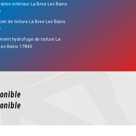
ation intérieur La Bree Les Bains
0
tien de toiture La Bree Les Bains
0
ement hydrofuge de toiture La
Les Bains 17840
onible
onible