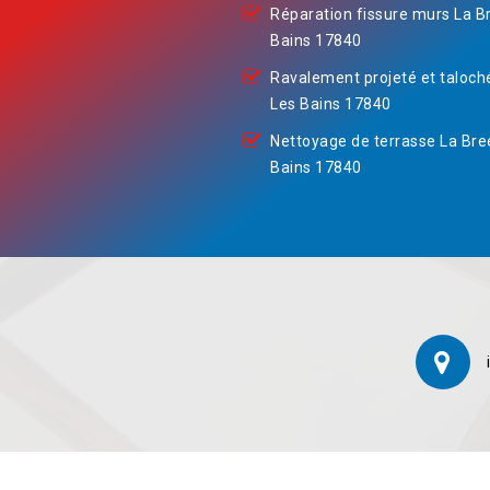
Réparation fissure murs La B
Bains 17840
Ravalement projeté et taloch
Les Bains 17840
Nettoyage de terrasse La Bre
Bains 17840