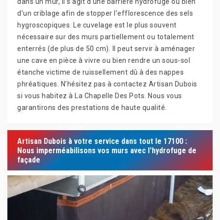
dans un mur, il s’agit d’une barrière hydrofuge ou bien
d’un criblage afin de stopper l’efflorescence des sels
hygroscopiques. Le cuvelage est le plus souvent
nécessaire sur des murs partiellement ou totalement
enterrés (de plus de 50 cm). Il peut servir à aménager
une cave en pièce à vivre ou bien rendre un sous-sol
étanche victime de ruissellement dû à des nappes
phréatiques. N’hésitez pas à contactez Artisan Dubois
si vous habitez à La Chapelle Des Pots. Nous vous
garantirons des prestations de haute qualité.
Artisan Dubois à votre service dans tout le 17100 :
Nous imperméabilisons vos murs avec l'hydrofuge de
façade