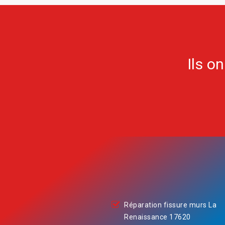
Ils o
Réparation fissure murs La
Renaissance 17620