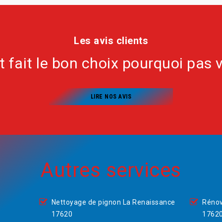
Les avis clients
nt fait le bon choix pourquoi pas 
LIRE NOS AVIS
Autres services
Nettoyage de pignon La Renaissance
Rénov
17620
1762