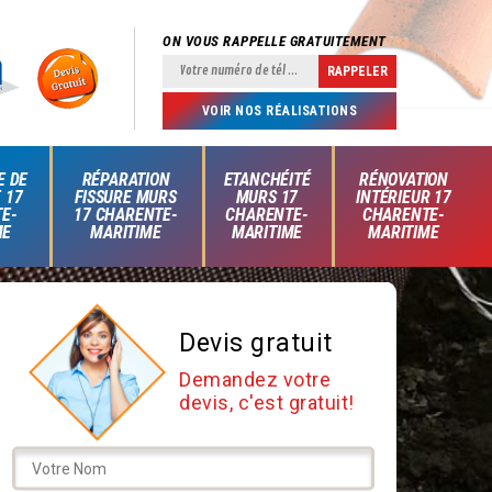
ON VOUS RAPPELLE GRATUITEMENT
VOIR NOS RÉALISATIONS
E DE
RÉPARATION
ETANCHÉITÉ
RÉNOVATION
 17
FISSURE MURS
MURS 17
INTÉRIEUR 17
E-
17 CHARENTE-
CHARENTE-
CHARENTE-
ME
MARITIME
MARITIME
MARITIME
Devis gratuit
Demandez votre
devis, c'est gratuit!