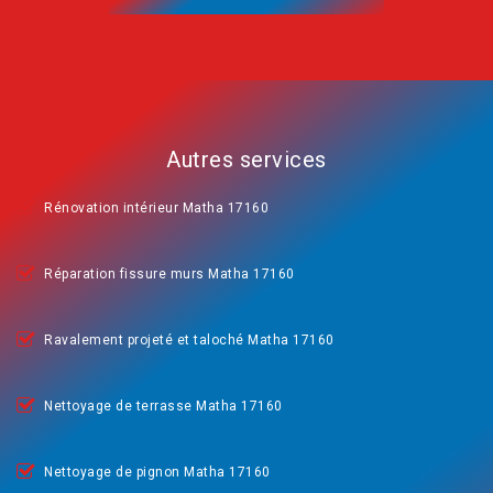
Autres services
Rénovation intérieur Matha 17160
Réparation fissure murs Matha 17160
Ravalement projeté et taloché Matha 17160
Nettoyage de terrasse Matha 17160
Nettoyage de pignon Matha 17160