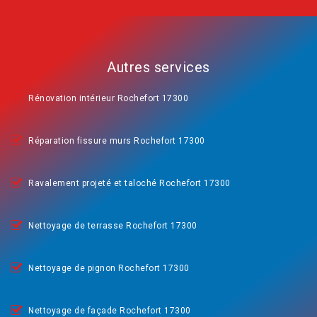
Autres services
Rénovation intérieur Rochefort 17300
Réparation fissure murs Rochefort 17300
Ravalement projeté et taloché Rochefort 17300
Nettoyage de terrasse Rochefort 17300
Nettoyage de pignon Rochefort 17300
Nettoyage de façade Rochefort 17300