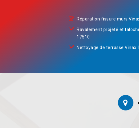
Réparation fissure murs Vin
Ravalement projeté et taloch
17510
Nettoyage de terrasse Vinax