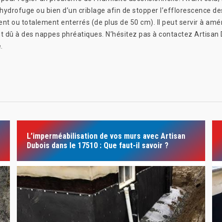
re hydrofuge ou bien d’un criblage afin de stopper l’efflorescence d
nt ou totalement enterrés (de plus de 50 cm). Il peut servir à amé
t dû à des nappes phréatiques. N’hésitez pas à contactez Artisan 
.
L’imperméabilisation de vos murs avec Artisan
Dubois dans le 17510 : Que faut-il savoir ?