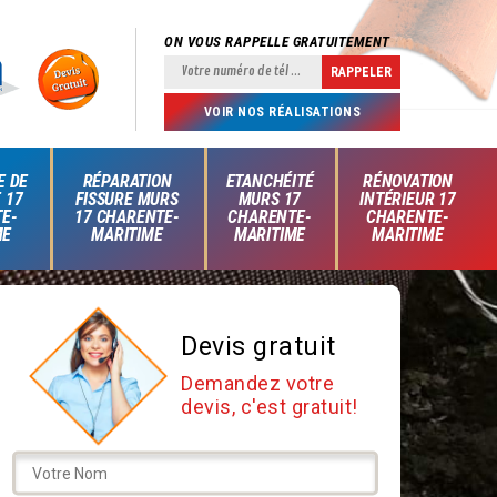
ON VOUS RAPPELLE GRATUITEMENT
VOIR NOS RÉALISATIONS
E DE
RÉPARATION
ETANCHÉITÉ
RÉNOVATION
 17
FISSURE MURS
MURS 17
INTÉRIEUR 17
E-
17 CHARENTE-
CHARENTE-
CHARENTE-
ME
MARITIME
MARITIME
MARITIME
Devis gratuit
Demandez votre
devis, c'est gratuit!