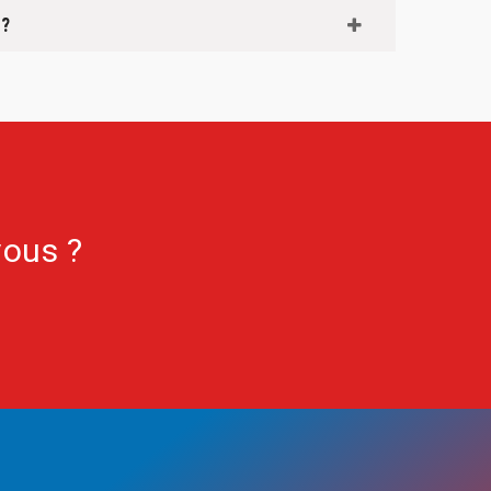
 ?
vous ?