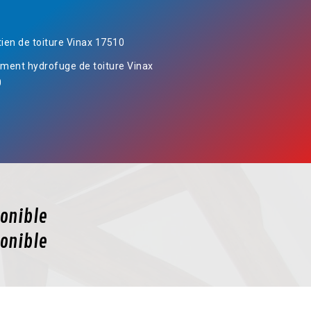
tien de toiture Vinax 17510
ement hydrofuge de toiture Vinax
0
onible
onible