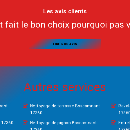
Les avis clients
nt fait le bon choix pourquoi pas 
LIRE NOS AVIS
Autres services
nant
Nettoyage de terrasse Boscamnant
Raval
17360
1736
 17360
Nettoyage de pignon Boscamnant
Entre
17360
1736