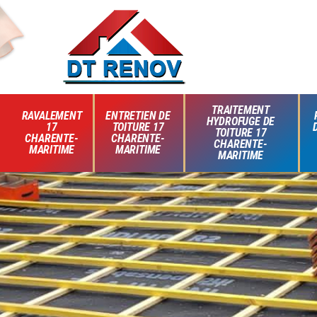
TRAITEMENT
RAVALEMENT
ENTRETIEN DE
HYDROFUGE DE
17
TOITURE 17
TOITURE 17
CHARENTE-
CHARENTE-
CHARENTE-
MARITIME
MARITIME
MARITIME