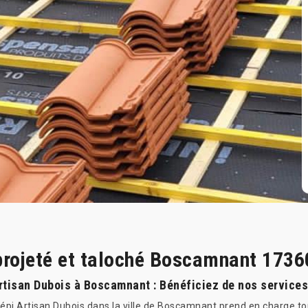
projeté et taloché Boscamnant 1736
rtisan Dubois à Boscamnant : Bénéficiez de nos services
épi Artisan Dubois dans la ville de Boscamnant prend en charge tou