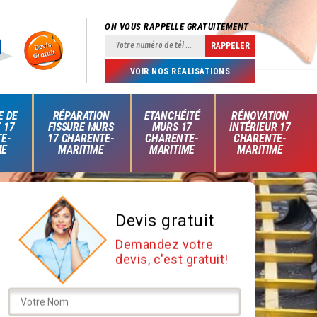
ON VOUS RAPPELLE GRATUITEMENT
VOIR NOS RÉALISATIONS
E DE
RÉPARATION
ETANCHÉITÉ
RÉNOVATION
 17
FISSURE MURS
MURS 17
INTÉRIEUR 17
E-
17 CHARENTE-
CHARENTE-
CHARENTE-
ME
MARITIME
MARITIME
MARITIME
Devis gratuit
Demandez votre
devis, c'est gratuit!