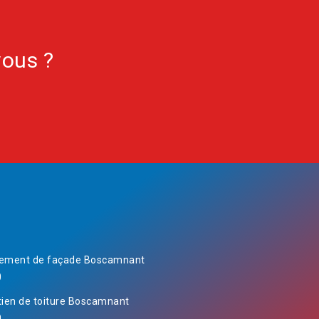
vous ?
ement de façade Boscamnant
0
tien de toiture Boscamnant
0