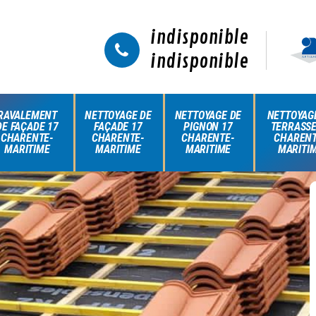
indisponible
indisponible
RAVALEMENT
NETTOYAGE DE
NETTOYAGE DE
NETTOYAG
DE FAÇADE 17
FAÇADE 17
PIGNON 17
TERRASSE
CHARENTE-
CHARENTE-
CHARENTE-
CHARENT
MARITIME
MARITIME
MARITIME
MARITI