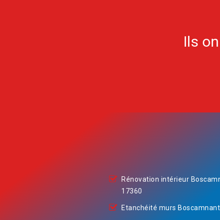
Ils o
Rénovation intérieur Boscam
17360
Etanchéité murs Boscamnant