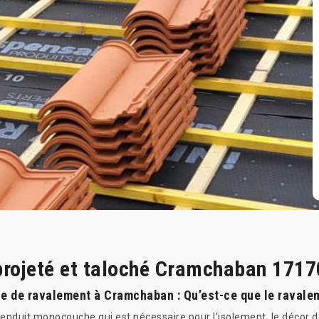
projeté et taloché Cramchaban 1717
ce de ravalement à Cramchaban : Qu’est-ce que le ravalem
enduit monocouche qui est nécessaire pour l’isolement, le décor de