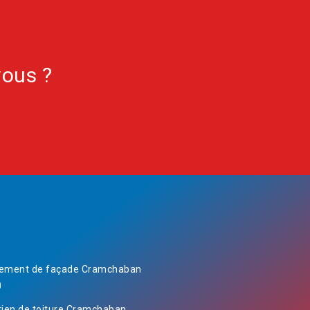
vous ?
ement de façade Cramchaban
0
tien de toiture Cramchaban