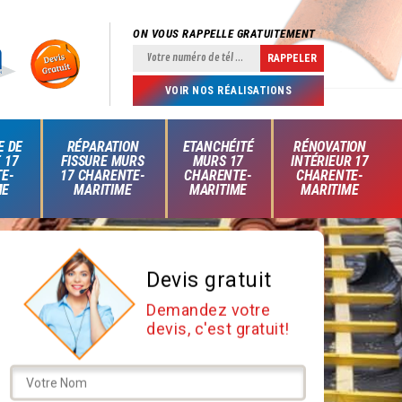
ON VOUS RAPPELLE GRATUITEMENT
VOIR NOS RÉALISATIONS
E DE
RÉPARATION
ETANCHÉITÉ
RÉNOVATION
 17
FISSURE MURS
MURS 17
INTÉRIEUR 17
E-
17 CHARENTE-
CHARENTE-
CHARENTE-
ME
MARITIME
MARITIME
MARITIME
Devis gratuit
Demandez votre
devis, c'est gratuit!