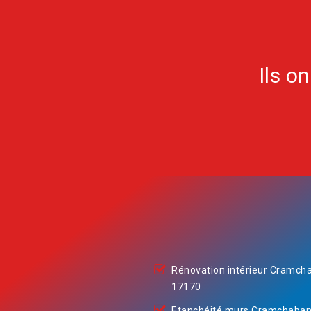
Ils o
Rénovation intérieur Cramch
17170
Etanchéité murs Cramchaba