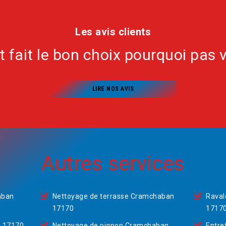
Les avis clients
nt fait le bon choix pourquoi pas 
LIRE NOS AVIS
Autres services
aban
Nettoyage de terrasse Cramchaban
Raval
17170
1717
n 17170
Nettoyage de pignon Cramchaban
Entre