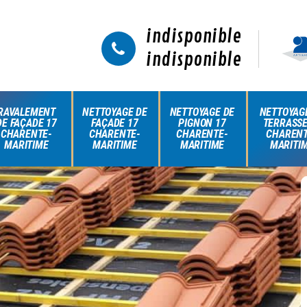
indisponible
indisponible
RAVALEMENT
NETTOYAGE DE
NETTOYAGE DE
NETTOYAG
DE FAÇADE 17
FAÇADE 17
PIGNON 17
TERRASSE
CHARENTE-
CHARENTE-
CHARENTE-
CHARENT
MARITIME
MARITIME
MARITIME
MARITI