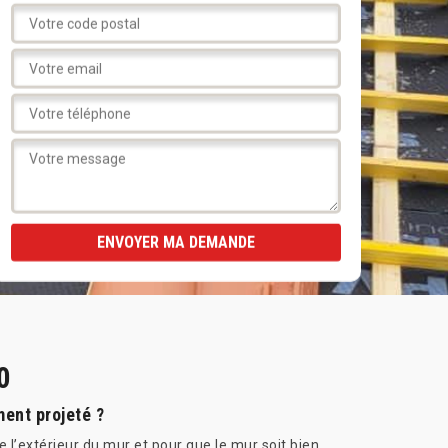
0
ent projeté ?
 l’extérieur du mur et pour que le mur soit bien