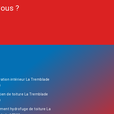
vous ?
ation intérieur La Tremblade
0
tien de toiture La Tremblade
0
ement hydrofuge de toiture La