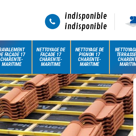
indisponible
indisponible
RAVALEMENT
NETTOYAGE DE
NETTOYAGE DE
NETTOYAG
DE FAÇADE 17
FAÇADE 17
PIGNON 17
TERRASSE
CHARENTE-
CHARENTE-
CHARENTE-
CHARENT
MARITIME
MARITIME
MARITIME
MARITI