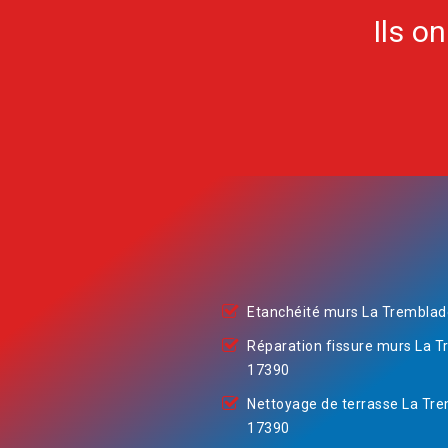
Ils o
Etanchéité murs La Trembla
Réparation fissure murs La 
17390
Nettoyage de terrasse La Tr
17390