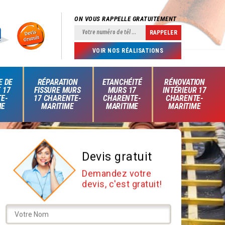
ON VOUS RAPPELLE GRATUITEMENT
VOIR NOS RÉALISATIONS
E DE
RÉPARATION
ETANCHÉITÉ
RÉNOVATION
 17
FISSURE MURS
MURS 17
INTÉRIEUR 17
E-
17 CHARENTE-
CHARENTE-
CHARENTE-
ME
MARITIME
MARITIME
MARITIME
Devis gratuit
Demandez votre
devis, c'est gratuit!