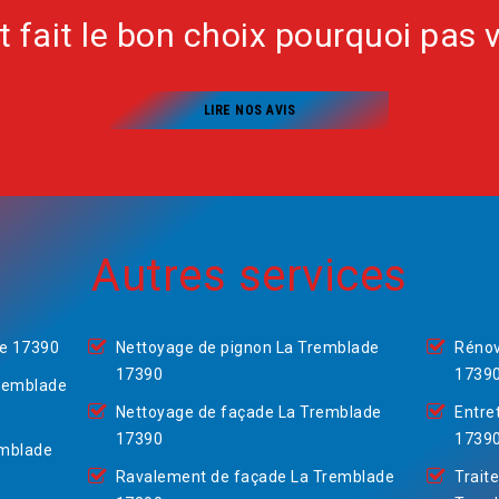
nt fait le bon choix pourquoi pas 
LIRE NOS AVIS
Autres services
de 17390
Nettoyage de pignon La Tremblade
Rénov
17390
1739
Tremblade
Nettoyage de façade La Tremblade
Entre
17390
1739
emblade
Ravalement de façade La Tremblade
Trait