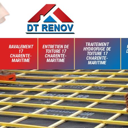
TRAITEMENT
RAVALEMENT
ENTRETIEN DE
HYDROFUGE DE
17
TOITURE 17
TOITURE 17
CHARENTE-
CHARENTE-
CHARENTE-
MARITIME
MARITIME
MARITIME