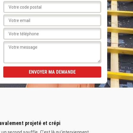
avalement projeté et crépi
r un second souffle. C’est là qu’interviennent