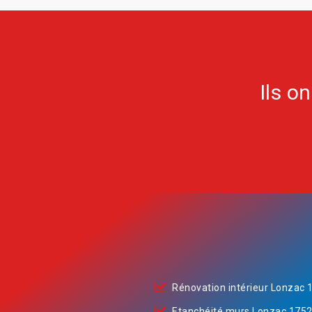
Ils o
Rénovation intérieur Lonzac 
Etanchéité murs Lonzac 175