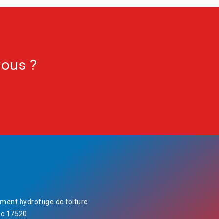
vous ?
ement hydrofuge de toiture
c 17520