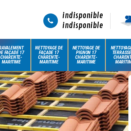
indisponible
indisponible
RAVALEMENT
NETTOYAGE DE
NETTOYAGE DE
NETTOYAG
DE FAÇADE 17
FAÇADE 17
PIGNON 17
TERRASSE
CHARENTE-
CHARENTE-
CHARENTE-
CHARENT
MARITIME
MARITIME
MARITIME
MARITI