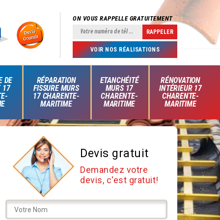
ON VOUS RAPPELLE GRATUITEMENT
VOIR NOS RÉALISATIONS
E DE
RÉPARATION
ETANCHÉITÉ
RÉNOVATION
 17
FISSURE MURS
MURS 17
INTÉRIEUR 17
E-
17 CHARENTE-
CHARENTE-
CHARENTE-
ME
MARITIME
MARITIME
MARITIME
Devis gratuit
Demandez votre
devis, c'est gratuit!