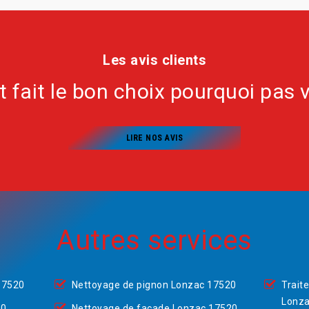
Les avis clients
nt fait le bon choix pourquoi pas 
LIRE NOS AVIS
Autres services
17520
Nettoyage de pignon Lonzac 17520
Trait
Lonza
20
Nettoyage de façade Lonzac 17520