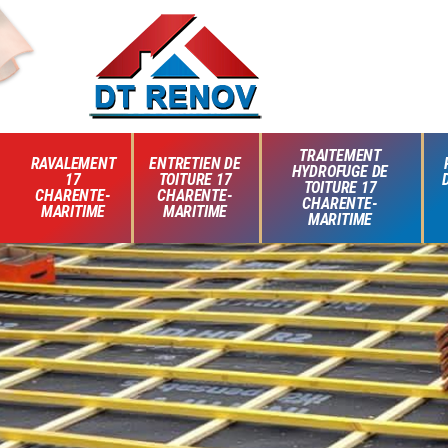
TRAITEMENT
RAVALEMENT
ENTRETIEN DE
HYDROFUGE DE
17
TOITURE 17
TOITURE 17
CHARENTE-
CHARENTE-
CHARENTE-
MARITIME
MARITIME
MARITIME