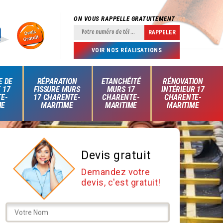
ON VOUS RAPPELLE GRATUITEMENT
VOIR NOS RÉALISATIONS
E DE
RÉPARATION
ETANCHÉITÉ
RÉNOVATION
 17
FISSURE MURS
MURS 17
INTÉRIEUR 17
E-
17 CHARENTE-
CHARENTE-
CHARENTE-
ME
MARITIME
MARITIME
MARITIME
Devis gratuit
Demandez votre
devis, c'est gratuit!