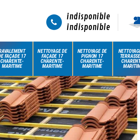
indisponible
indisponible
RAVALEMENT
NETTOYAGE DE
NETTOYAGE DE
NETTOYAG
DE FAÇADE 17
FAÇADE 17
PIGNON 17
TERRASSE
CHARENTE-
CHARENTE-
CHARENTE-
CHARENT
MARITIME
MARITIME
MARITIME
MARITI