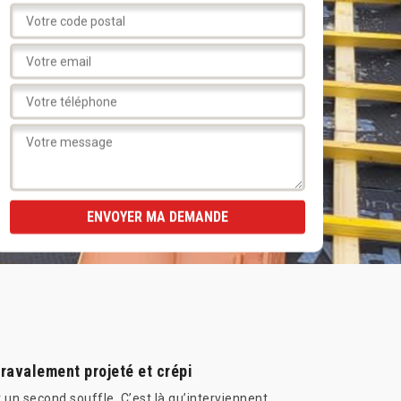
ravalement projeté et crépi
r un second souffle. C’est là qu’interviennent