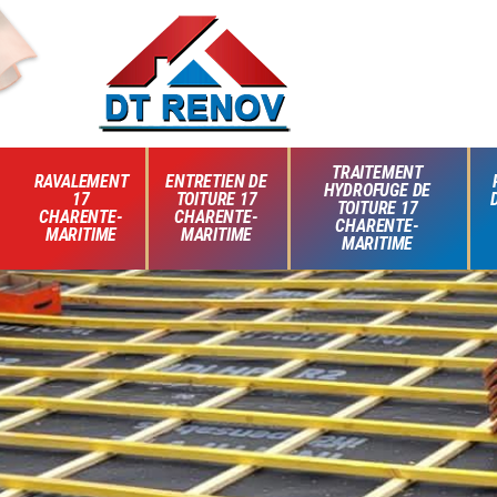
TRAITEMENT
RAVALEMENT
ENTRETIEN DE
HYDROFUGE DE
17
TOITURE 17
TOITURE 17
CHARENTE-
CHARENTE-
CHARENTE-
MARITIME
MARITIME
MARITIME