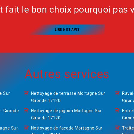
nt fait le bon choix pourquoi pas 
LIRE NOS AVIS
Autres services
e Sur
Nettoyage de terrasse Mortagne Sur
Raval
Gironde 17120
Giron
r Gironde
Nettoyage de pignon Mortagne Sur
Entre
Gironde 17120
Giron
tagne Sur
Nettoyage de façade Mortagne Sur
Trait