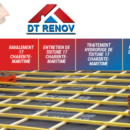
TRAITEMENT
RAVALEMENT
ENTRETIEN DE
HYDROFUGE DE
17
TOITURE 17
TOITURE 17
CHARENTE-
CHARENTE-
CHARENTE-
MARITIME
MARITIME
MARITIME