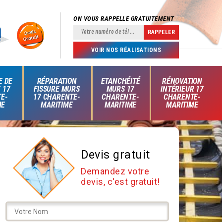
ON VOUS RAPPELLE GRATUITEMENT
VOIR NOS RÉALISATIONS
E DE
RÉPARATION
ETANCHÉITÉ
RÉNOVATION
 17
FISSURE MURS
MURS 17
INTÉRIEUR 17
E-
17 CHARENTE-
CHARENTE-
CHARENTE-
ME
MARITIME
MARITIME
MARITIME
Devis gratuit
Demandez votre
devis, c'est gratuit!