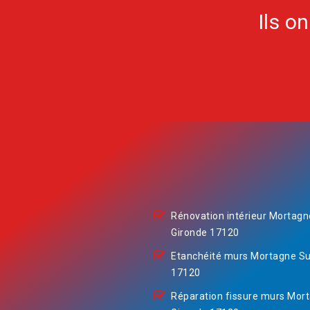
Ils o
Rénovation intérieur Mortagn
Gironde 17120
Etanchéité murs Mortagne Su
17120
Réparation fissure murs Mor