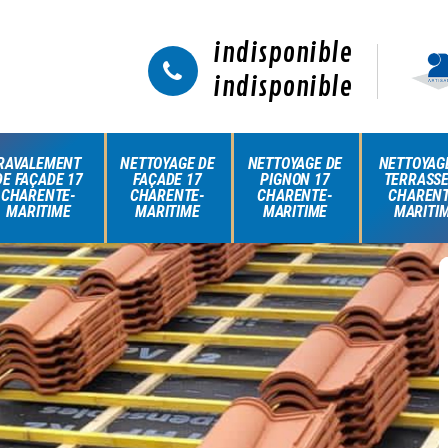
indisponible
indisponible
RAVALEMENT
NETTOYAGE DE
NETTOYAGE DE
NETTOYAG
DE FAÇADE 17
FAÇADE 17
PIGNON 17
TERRASSE
CHARENTE-
CHARENTE-
CHARENTE-
CHARENT
MARITIME
MARITIME
MARITIME
MARITI