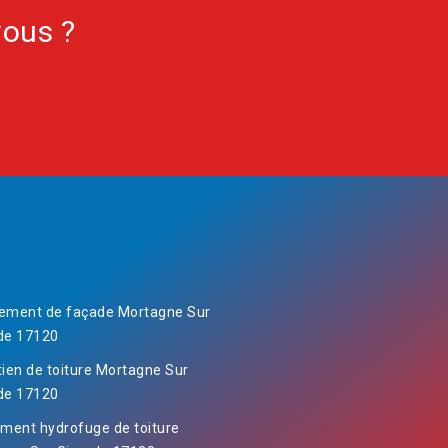
vous ?
ement de façade Mortagne Sur
de 17120
tien de toiture Mortagne Sur
de 17120
ement hydrofuge de toiture