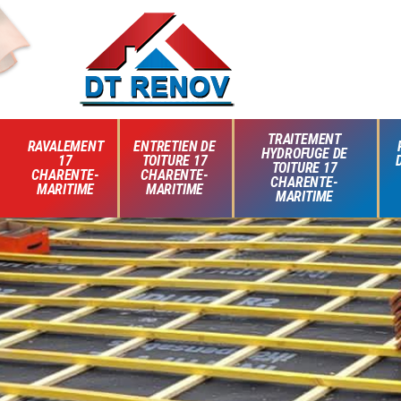
TRAITEMENT
RAVALEMENT
ENTRETIEN DE
HYDROFUGE DE
17
TOITURE 17
TOITURE 17
CHARENTE-
CHARENTE-
CHARENTE-
MARITIME
MARITIME
MARITIME