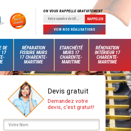
ON VOUS RAPPELLE GRATUITEMENT
VOIR NOS RÉALISATIONS
E DE
RÉPARATION
ETANCHÉITÉ
RÉNOVATION
 17
FISSURE MURS
MURS 17
INTÉRIEUR 17
E-
17 CHARENTE-
CHARENTE-
CHARENTE-
ME
MARITIME
MARITIME
MARITIME
Devis gratuit
Demandez votre
devis, c'est gratuit!