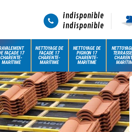
indisponible
indisponible
RAVALEMENT
NETTOYAGE DE
NETTOYAGE DE
NETTOYAG
DE FAÇADE 17
FAÇADE 17
PIGNON 17
TERRASSE
CHARENTE-
CHARENTE-
CHARENTE-
CHARENT
MARITIME
MARITIME
MARITIME
MARITI