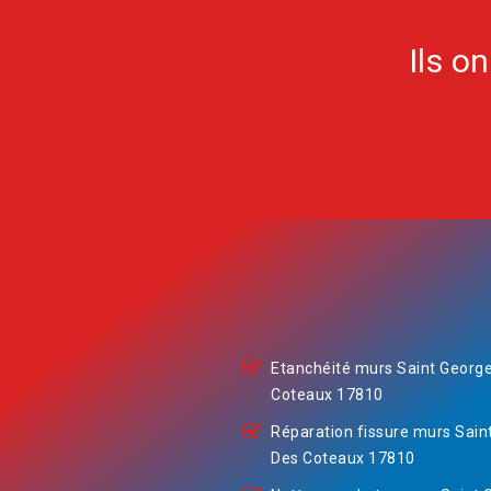
Ils o
Etanchéité murs Saint Georg
Coteaux 17810
Réparation fissure murs Sain
Des Coteaux 17810