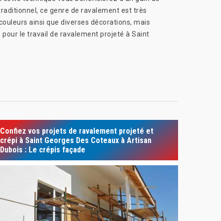
raditionnel, ce genre de ravalement est très
couleurs ainsi que diverses décorations, mais
 pour le travail de ravalement projeté à Saint
Confiez vos projets de ravalement projeté et
crépi à Saint Georges Des Coteaux à Artisan
Dubois : Le crépis façade