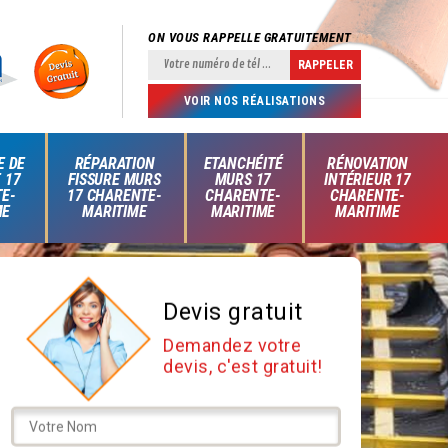
ON VOUS RAPPELLE GRATUITEMENT
VOIR NOS RÉALISATIONS
E DE
RÉPARATION
ETANCHÉITÉ
RÉNOVATION
 17
FISSURE MURS
MURS 17
INTÉRIEUR 17
E-
17 CHARENTE-
CHARENTE-
CHARENTE-
ME
MARITIME
MARITIME
MARITIME
Devis gratuit
Demandez votre
devis, c'est gratuit!