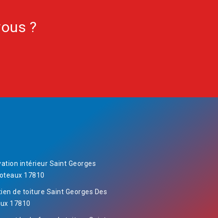
vous ?
ation intérieur Saint Georges
oteaux 17810
tien de toiture Saint Georges Des
ux 17810