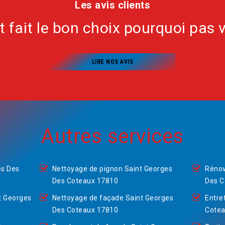
Les avis clients
nt fait le bon choix pourquoi pas 
LIRE NOS AVIS
Autres services
es Des
Nettoyage de pignon Saint Georges
Rénov
Des Coteaux 17810
Des C
t Georges
Nettoyage de façade Saint Georges
Entre
Des Coteaux 17810
Cotea