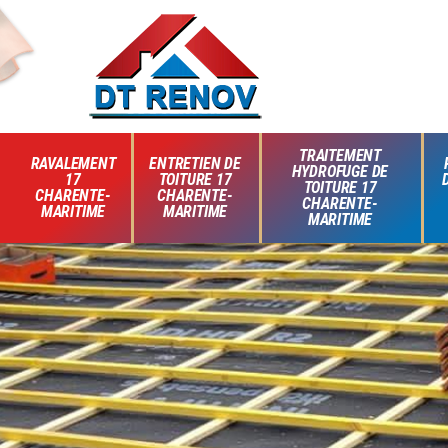
TRAITEMENT
RAVALEMENT
ENTRETIEN DE
HYDROFUGE DE
17
TOITURE 17
TOITURE 17
CHARENTE-
CHARENTE-
CHARENTE-
MARITIME
MARITIME
MARITIME