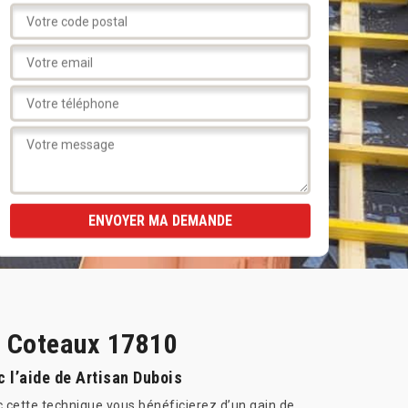
s Coteaux 17810
 l’aide de Artisan Dubois
c cette technique vous bénéficierez d’un gain de