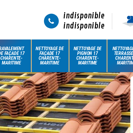
indisponible
indisponible
RAVALEMENT
NETTOYAGE DE
NETTOYAGE DE
NETTOYAG
DE FAÇADE 17
FAÇADE 17
PIGNON 17
TERRASSE
CHARENTE-
CHARENTE-
CHARENTE-
CHARENT
MARITIME
MARITIME
MARITIME
MARITI