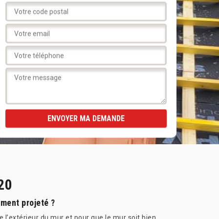
20
ement projeté ?
 l’extérieur du mur et pour que le mur soit bien