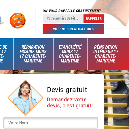
ON VOUS RAPPELLE GRATUITEMENT
VOIR NOS RÉALISATIONS
E DE
RÉPARATION
ETANCHÉITÉ
RÉNOVATION
 17
FISSURE MURS
MURS 17
INTÉRIEUR 17
E-
17 CHARENTE-
CHARENTE-
CHARENTE-
ME
MARITIME
MARITIME
MARITIME
Devis gratuit
Demandez votre
devis, c'est gratuit!