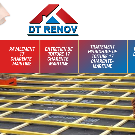
TRAITEMENT
RAVALEMENT
ENTRETIEN DE
HYDROFUGE DE
17
TOITURE 17
TOITURE 17
CHARENTE-
CHARENTE-
CHARENTE-
MARITIME
MARITIME
MARITIME