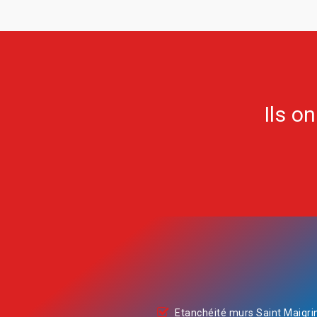
Ils o
Etanchéité murs Saint Maigri