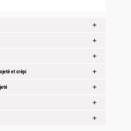
jeté et crépi
jeté