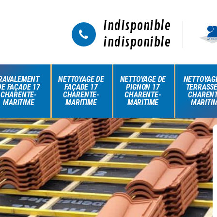
indisponible
indisponible
RAVALEMENT
NETTOYAGE DE
NETTOYAGE DE
NETTOYAG
DE FAÇADE 17
FAÇADE 17
PIGNON 17
TERRASSE
CHARENTE-
CHARENTE-
CHARENTE-
CHARENT
MARITIME
MARITIME
MARITIME
MARITI