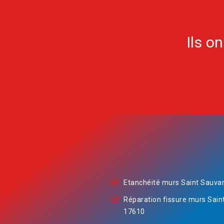
Ils o
Etanchéité murs Saint Sauva
Réparation fissure murs Sain
17610