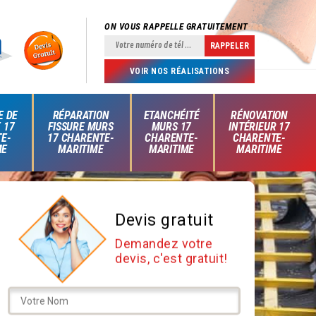
ON VOUS RAPPELLE GRATUITEMENT
VOIR NOS RÉALISATIONS
E DE
RÉPARATION
ETANCHÉITÉ
RÉNOVATION
 17
FISSURE MURS
MURS 17
INTÉRIEUR 17
E-
17 CHARENTE-
CHARENTE-
CHARENTE-
ME
MARITIME
MARITIME
MARITIME
Devis gratuit
Demandez votre
devis, c'est gratuit!