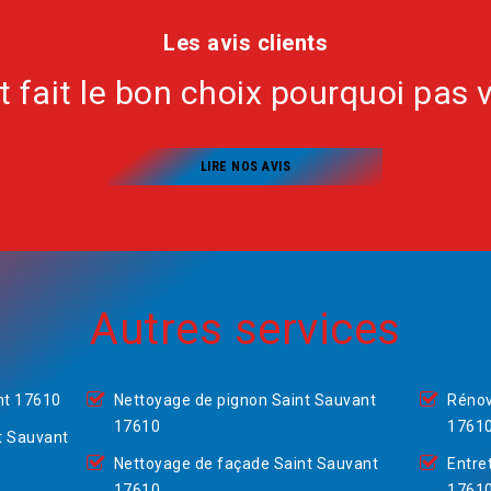
Les avis clients
nt fait le bon choix pourquoi pas 
LIRE NOS AVIS
Autres services
nt 17610
Nettoyage de pignon Saint Sauvant
Rénov
17610
1761
t Sauvant
Nettoyage de façade Saint Sauvant
Entre
17610
1761