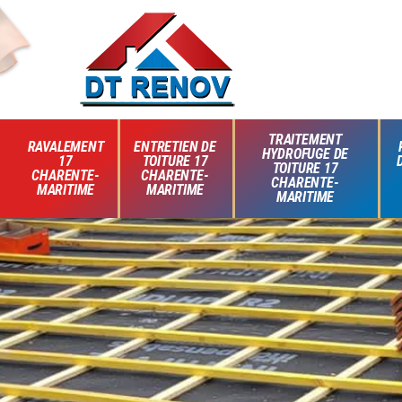
TRAITEMENT
RAVALEMENT
ENTRETIEN DE
HYDROFUGE DE
17
TOITURE 17
TOITURE 17
CHARENTE-
CHARENTE-
CHARENTE-
MARITIME
MARITIME
MARITIME