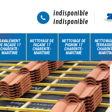
indisponible
indisponible
RAVALEMENT
NETTOYAGE DE
NETTOYAGE DE
NETTOYAG
DE FAÇADE 17
FAÇADE 17
PIGNON 17
TERRASSE
CHARENTE-
CHARENTE-
CHARENTE-
CHARENT
MARITIME
MARITIME
MARITIME
MARITI