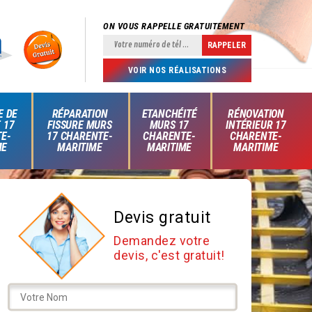
ON VOUS RAPPELLE GRATUITEMENT
VOIR NOS RÉALISATIONS
E DE
RÉPARATION
ETANCHÉITÉ
RÉNOVATION
 17
FISSURE MURS
MURS 17
INTÉRIEUR 17
E-
17 CHARENTE-
CHARENTE-
CHARENTE-
ME
MARITIME
MARITIME
MARITIME
Devis gratuit
Demandez votre
devis, c'est gratuit!