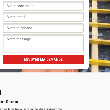
0
int Sornin
 est-ce lié à la qualité du support de