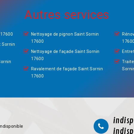
Autres services
 17600
Nettoyage de pignon Saint Sornin
Rénov
17600
1760
t Sornin
Nettoyage de façade Saint Sornin
Entre
17600
Sornin
Trait
Ravalement de façade Saint Sornin
Sorni
17600
indisp
indisponible
indisp