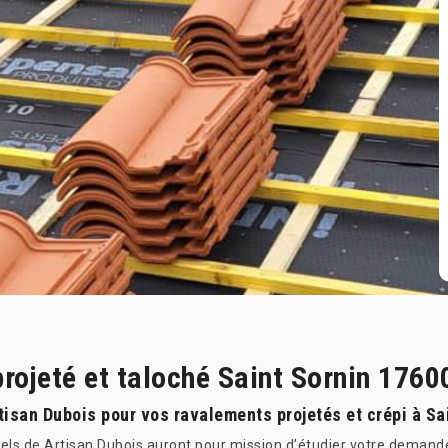
rojeté et taloché Saint Sornin 1760
tisan Dubois pour vos ravalements projetés et crépi à Sa
nels de Artisan Dubois auront pour mission d’étudier votre demande :