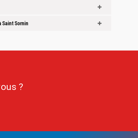
à Saint Sornin
vous ?