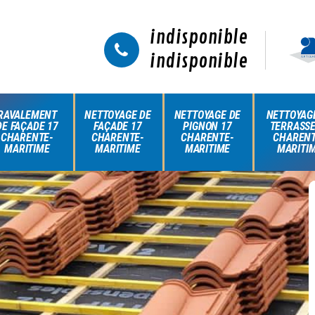
indisponible
indisponible
RAVALEMENT
NETTOYAGE DE
NETTOYAGE DE
NETTOYAG
DE FAÇADE 17
FAÇADE 17
PIGNON 17
TERRASSE
CHARENTE-
CHARENTE-
CHARENTE-
CHARENT
MARITIME
MARITIME
MARITIME
MARITI