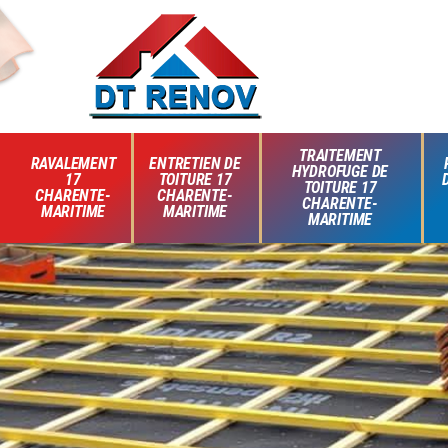
TRAITEMENT
RAVALEMENT
ENTRETIEN DE
HYDROFUGE DE
17
TOITURE 17
TOITURE 17
CHARENTE-
CHARENTE-
CHARENTE-
MARITIME
MARITIME
MARITIME