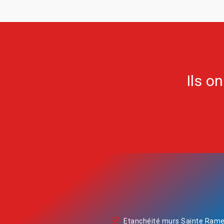
Ils o
Etanchéité murs Sainte Ram