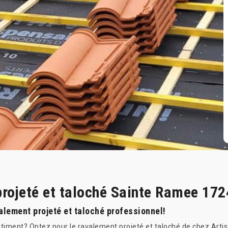
projeté et taloché Sainte Ramee 17
alement projeté et taloché professionnel!
âtiment? Optez pour le ravalement projeté et taloché de chez Arti