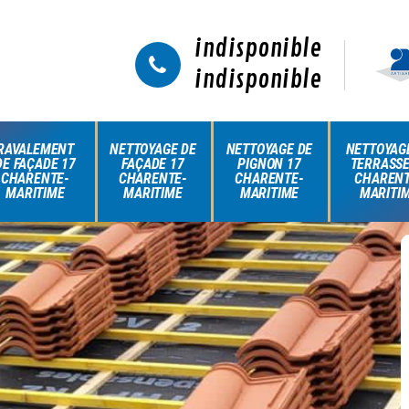
indisponible
indisponible
RAVALEMENT
NETTOYAGE DE
NETTOYAGE DE
NETTOYAG
DE FAÇADE 17
FAÇADE 17
PIGNON 17
TERRASSE
CHARENTE-
CHARENTE-
CHARENTE-
CHARENT
MARITIME
MARITIME
MARITIME
MARITI