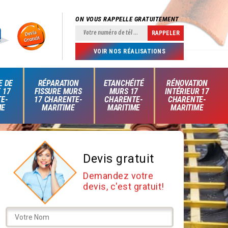
ON VOUS RAPPELLE GRATUITEMENT
VOIR NOS RÉALISATIONS
E DE
RÉPARATION
ETANCHÉITÉ
RÉNOVATION
 17
FISSURE MURS
MURS 17
INTÉRIEUR 17
E-
17 CHARENTE-
CHARENTE-
CHARENTE-
ME
MARITIME
MARITIME
MARITIME
Devis gratuit
Demandez votre
devis, c'est gratuit!