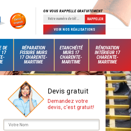
ON VOUS RAPPELLE GRATUITEMENT
VOIR NOS RÉALISATIONS
E DE
RÉPARATION
ETANCHÉITÉ
RÉNOVATION
 17
FISSURE MURS
MURS 17
INTÉRIEUR 17
E-
17 CHARENTE-
CHARENTE-
CHARENTE-
ME
MARITIME
MARITIME
MARITIME
Devis gratuit
Demandez votre
devis, c'est gratuit!