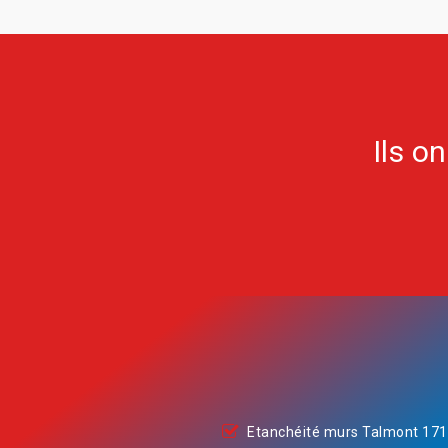
Ils o
Etanchéité murs Talmont 17