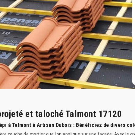
projeté et taloché Talmont 17120
épi à Talmont à Artisan Dubois : Bénéficiez de divers col
ière couche de mortier que l’on applique sur une façade. Avec le crép