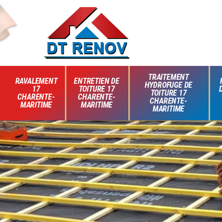
TRAITEMENT
RAVALEMENT
ENTRETIEN DE
HYDROFUGE DE
17
TOITURE 17
TOITURE 17
CHARENTE-
CHARENTE-
CHARENTE-
MARITIME
MARITIME
MARITIME