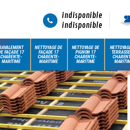
indisponible
indisponible
RAVALEMENT
NETTOYAGE DE
NETTOYAGE DE
NETTOYAG
DE FAÇADE 17
FAÇADE 17
PIGNON 17
TERRASSE
CHARENTE-
CHARENTE-
CHARENTE-
CHARENT
MARITIME
MARITIME
MARITIME
MARITI