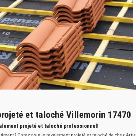
rojeté et taloché Villemorin 17470
alement projeté et taloché professionnel!
âtiment? Optez pour le ravalement projeté et taloché de chez Arti