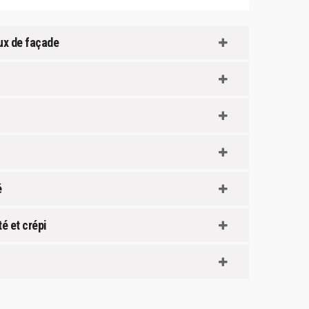
aux de façade
é
é et crépi