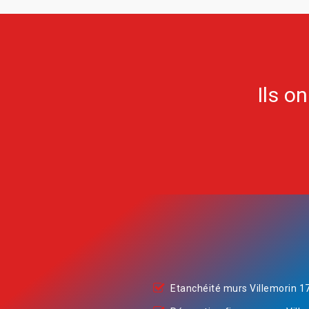
Ils o
Etanchéité murs Villemorin 1