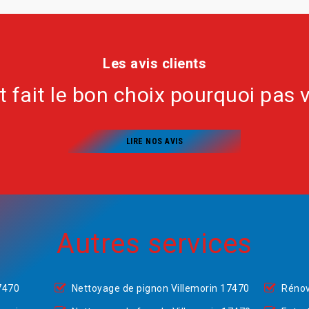
Les avis clients
nt fait le bon choix pourquoi pas 
LIRE NOS AVIS
Autres services
7470
Nettoyage de pignon Villemorin 17470
Rénov