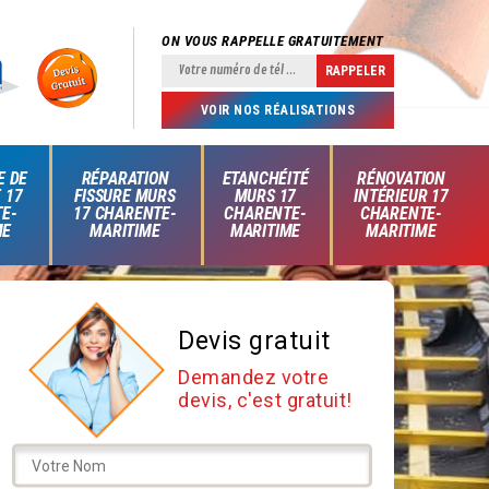
ON VOUS RAPPELLE GRATUITEMENT
VOIR NOS RÉALISATIONS
E DE
RÉPARATION
ETANCHÉITÉ
RÉNOVATION
 17
FISSURE MURS
MURS 17
INTÉRIEUR 17
E-
17 CHARENTE-
CHARENTE-
CHARENTE-
ME
MARITIME
MARITIME
MARITIME
Devis gratuit
Demandez votre
devis, c'est gratuit!