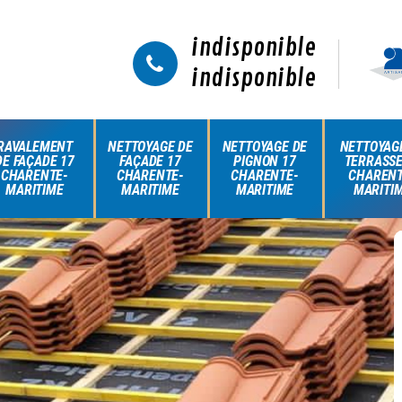
indisponible
indisponible
RAVALEMENT
NETTOYAGE DE
NETTOYAGE DE
NETTOYAG
DE FAÇADE 17
FAÇADE 17
PIGNON 17
TERRASSE
CHARENTE-
CHARENTE-
CHARENTE-
CHARENT
MARITIME
MARITIME
MARITIME
MARITI