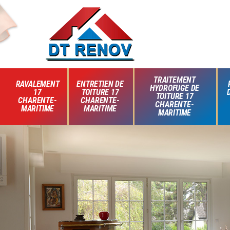
TRAITEMENT
RAVALEMENT
ENTRETIEN DE
HYDROFUGE DE
17
TOITURE 17
TOITURE 17
CHARENTE-
CHARENTE-
CHARENTE-
MARITIME
MARITIME
MARITIME