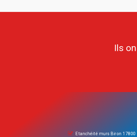
Ils o
Etanchéité murs Biron 17800