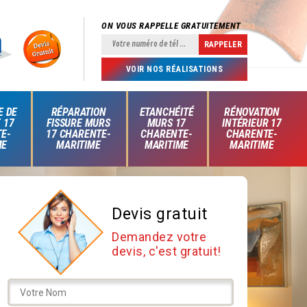
ON VOUS RAPPELLE GRATUITEMENT
VOIR NOS RÉALISATIONS
E DE
RÉPARATION
ETANCHÉITÉ
RÉNOVATION
 17
FISSURE MURS
MURS 17
INTÉRIEUR 17
E-
17 CHARENTE-
CHARENTE-
CHARENTE-
ME
MARITIME
MARITIME
MARITIME
Devis gratuit
Demandez votre
devis, c'est gratuit!