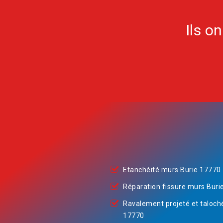
Ils o
Etanchéité murs Burie 17770
Réparation fissure murs Buri
Ravalement projeté et taloch
17770