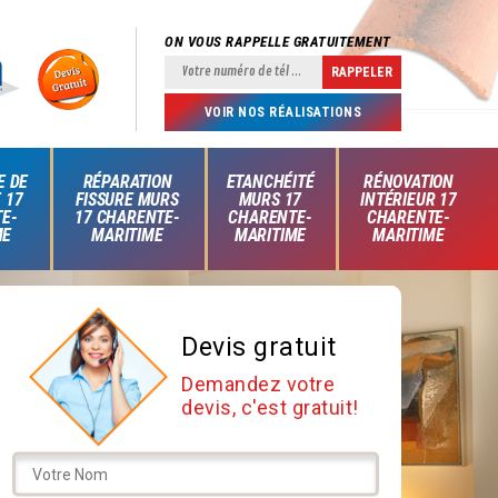
ON VOUS RAPPELLE GRATUITEMENT
VOIR NOS RÉALISATIONS
E DE
RÉPARATION
ETANCHÉITÉ
RÉNOVATION
 17
FISSURE MURS
MURS 17
INTÉRIEUR 17
E-
17 CHARENTE-
CHARENTE-
CHARENTE-
ME
MARITIME
MARITIME
MARITIME
Devis gratuit
Demandez votre
devis, c'est gratuit!