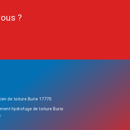
vous ?
tien de toiture Burie 17770
ement hydrofuge de toiture Burie
0