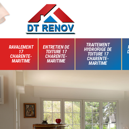
TRAITEMENT
RAVALEMENT
ENTRETIEN DE
HYDROFUGE DE
17
TOITURE 17
TOITURE 17
CHARENTE-
CHARENTE-
CHARENTE-
MARITIME
MARITIME
MARITIME