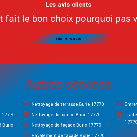
Les avis clients
nt fait le bon choix pourquoi pas 
LIRE NOS AVIS
Autres services
Nettoyage de terrasse Burie 17770
Entre
e 17770
Nettoyage de pignon Burie 17770
Trait
1777
é Burie
Nettoyage de façade Burie 17770
Ravalement de façade Burie 17770