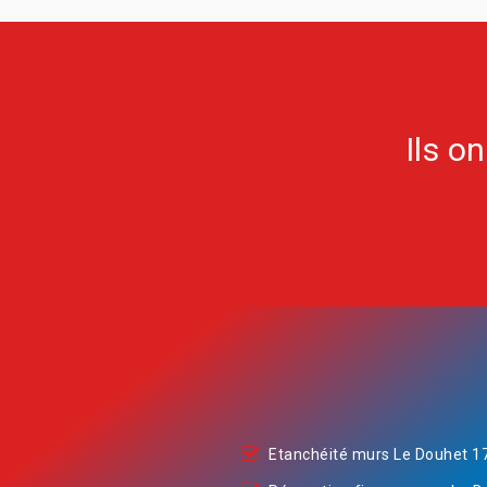
Ils o
Etanchéité murs Le Douhet 1