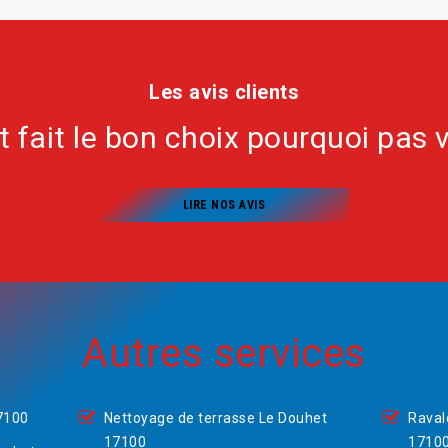
Les avis clients
nt fait le bon choix pourquoi pas 
LIRE NOS AVIS
Autres services
7100
Nettoyage de terrasse Le Douhet
Raval
17100
1710