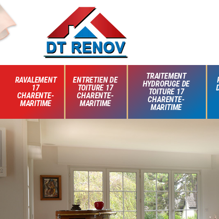
TRAITEMENT
RAVALEMENT
ENTRETIEN DE
HYDROFUGE DE
17
TOITURE 17
TOITURE 17
CHARENTE-
CHARENTE-
CHARENTE-
MARITIME
MARITIME
MARITIME