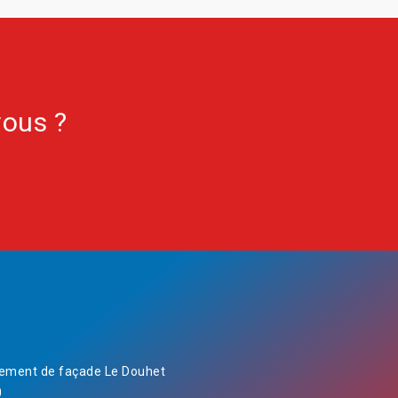
vous ?
ement de façade Le Douhet
0