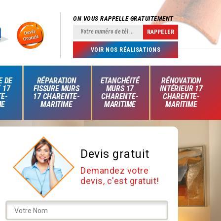
ON VOUS RAPPELLE GRATUITEMENT
VOIR NOS RÉALISATIONS
E DE
RÉPARATION
ETANCHÉITÉ
RÉNOVATION
 17
FISSURE MURS
MURS 17
INTÉRIEUR 17
E-
17 CHARENTE-
CHARENTE-
CHARENTE-
ME
MARITIME
MARITIME
MARITIME
Devis gratuit
Demandez votre
devis, c'est gratuit!