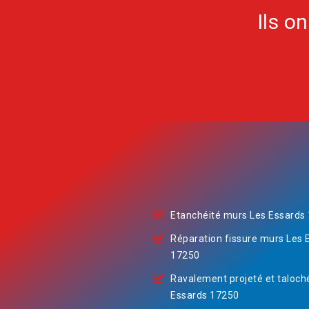
Ils o
Etanchéité murs Les Essards
Réparation fissure murs Les 
17250
Ravalement projeté et taloch
Essards 17250