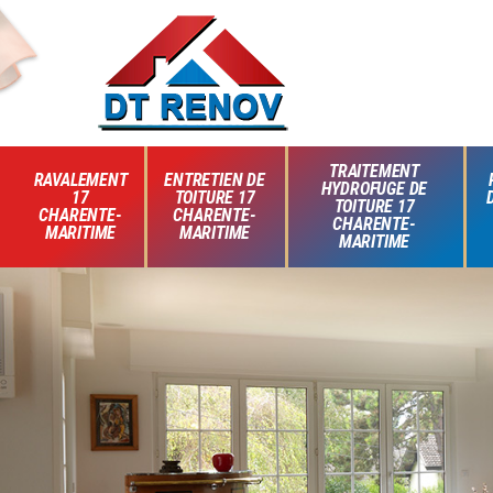
TRAITEMENT
RAVALEMENT
ENTRETIEN DE
HYDROFUGE DE
17
TOITURE 17
TOITURE 17
CHARENTE-
CHARENTE-
CHARENTE-
MARITIME
MARITIME
MARITIME