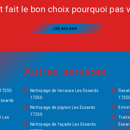
nt fait le bon choix pourquoi pas 
LIRE NOS AVIS
Autres services
 17250
Nettoyage de terrasse Les Essards
Raval
17250
1725
Essards
Nettoyage de pignon Les Essards
Entre
17250
é Les
Trait
Nettoyage de façade Les Essards
Essar