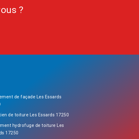
vous ?
ement de façade Les Essards
0
tien de toiture Les Essards 17250
ement hydrofuge de toiture Les
ds 17250