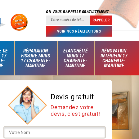
ON VOUS RAPPELLE GRATUITEMENT
VOIR NOS RÉALISATIONS
E DE
RÉPARATION
ETANCHÉITÉ
RÉNOVATION
 17
FISSURE MURS
MURS 17
INTÉRIEUR 17
E-
17 CHARENTE-
CHARENTE-
CHARENTE-
ME
MARITIME
MARITIME
MARITIME
Devis gratuit
Demandez votre
devis, c'est gratuit!