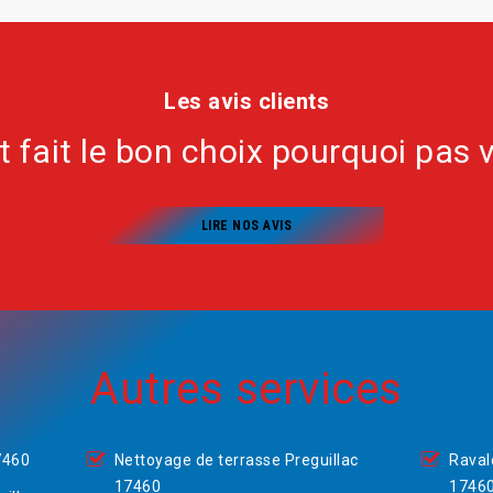
Les avis clients
nt fait le bon choix pourquoi pas 
LIRE NOS AVIS
Autres services
7460
Nettoyage de terrasse Preguillac
Raval
17460
1746