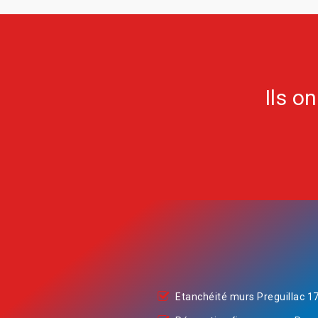
Ils o
Etanchéité murs Preguillac 1