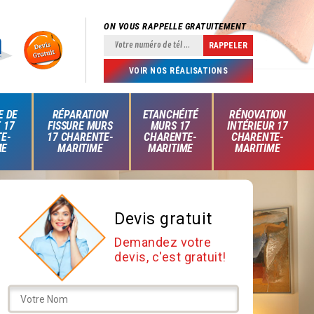
ON VOUS RAPPELLE GRATUITEMENT
VOIR NOS RÉALISATIONS
E DE
RÉPARATION
ETANCHÉITÉ
RÉNOVATION
 17
FISSURE MURS
MURS 17
INTÉRIEUR 17
E-
17 CHARENTE-
CHARENTE-
CHARENTE-
ME
MARITIME
MARITIME
MARITIME
Devis gratuit
Demandez votre
devis, c'est gratuit!