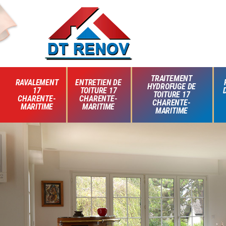
TRAITEMENT
RAVALEMENT
ENTRETIEN DE
HYDROFUGE DE
17
TOITURE 17
TOITURE 17
CHARENTE-
CHARENTE-
CHARENTE-
MARITIME
MARITIME
MARITIME