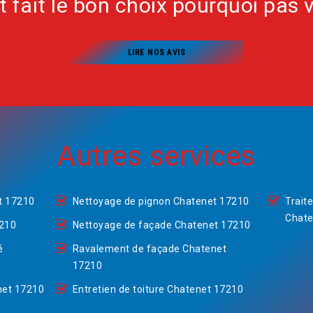
nt fait le bon choix pourquoi pas 
LIRE NOS AVIS
Autres services
t 17210
Nettoyage de pignon Chatenet 17210
Trait
Chate
7210
Nettoyage de façade Chatenet 17210
é
Ravalement de façade Chatenet
17210
net 17210
Entretien de toiture Chatenet 17210