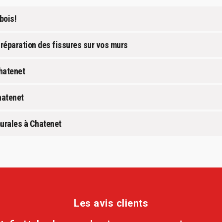
bois!
 réparation des fissures sur vos murs
hatenet
hatenet
murales à Chatenet
Les avis clients