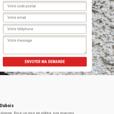
 Dubois
 prolonge. Pour un mur en plâtre, nos maçons