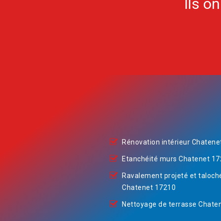
Ils o
Rénovation intérieur Chatene
Etanchéité murs Chatenet 1
Ravalement projeté et taloch
Chatenet 17210
Nettoyage de terrasse Chate