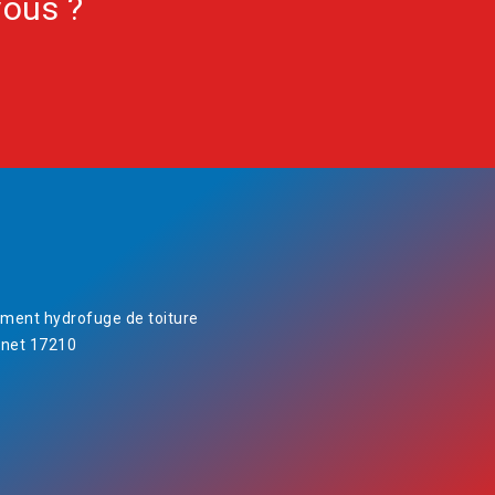
vous ?
ement hydrofuge de toiture
net 17210