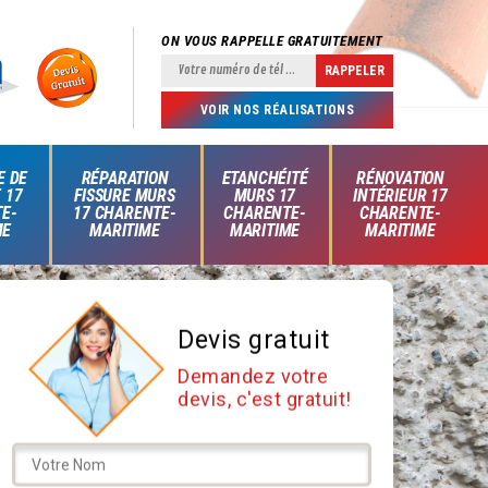
ON VOUS RAPPELLE GRATUITEMENT
VOIR NOS RÉALISATIONS
E DE
RÉPARATION
ETANCHÉITÉ
RÉNOVATION
 17
FISSURE MURS
MURS 17
INTÉRIEUR 17
E-
17 CHARENTE-
CHARENTE-
CHARENTE-
ME
MARITIME
MARITIME
MARITIME
Devis gratuit
Demandez votre
devis, c'est gratuit!