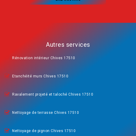
Autres services
Rénovation intérieur Chives 17510
Etanchéité murs Chives 17510
Ravalement projeté et taloché Chives 17510
Nettoyage de terrasse Chives 17510
Nettoyage de pignon Chives 17510