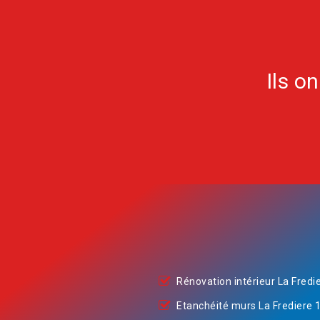
Ils o
Rénovation intérieur La Fredi
Etanchéité murs La Frediere 