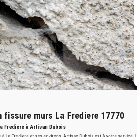
n fissure murs La Frediere 17770
a Frediere à Artisan Dubois
e à La Frediere et ses environs, Artisan Dubois est à votre service.