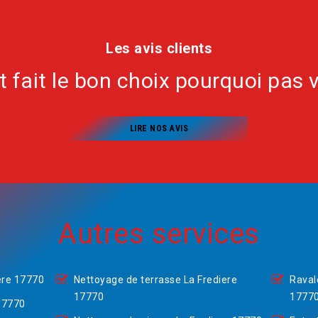
Les avis clients
nt fait le bon choix pourquoi pas 
LIRE NOS AVIS
Autres services
ere 17770
Nettoyage de terrasse La Frediere
Raval
17770
1777
17770