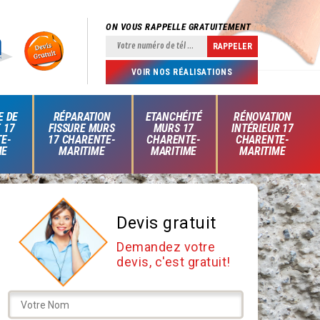
ON VOUS RAPPELLE GRATUITEMENT
VOIR NOS RÉALISATIONS
E DE
RÉPARATION
ETANCHÉITÉ
RÉNOVATION
 17
FISSURE MURS
MURS 17
INTÉRIEUR 17
E-
17 CHARENTE-
CHARENTE-
CHARENTE-
ME
MARITIME
MARITIME
MARITIME
Devis gratuit
Demandez votre
devis, c'est gratuit!