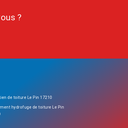
vous ?
tien de toiture Le Pin 17210
ement hydrofuge de toiture Le Pin
0