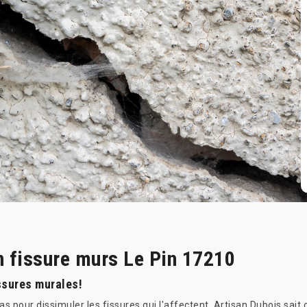
n fissure murs Le Pin 17210
ssures murales!
as pour dissimuler les fissures qui l'affectent. Artisan Dubois sai