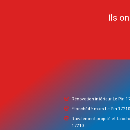
Ils o
Rénovation intérieur Le Pin 1
Etanchéité murs Le Pin 1721
Ravalement projeté et taloch
17210