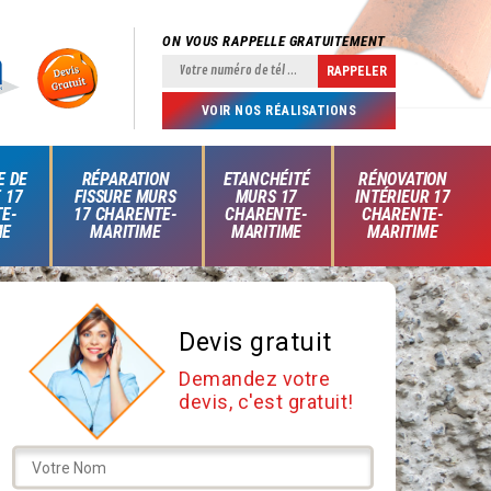
ON VOUS RAPPELLE GRATUITEMENT
VOIR NOS RÉALISATIONS
E DE
RÉPARATION
ETANCHÉITÉ
RÉNOVATION
 17
FISSURE MURS
MURS 17
INTÉRIEUR 17
E-
17 CHARENTE-
CHARENTE-
CHARENTE-
ME
MARITIME
MARITIME
MARITIME
Devis gratuit
Demandez votre
devis, c'est gratuit!