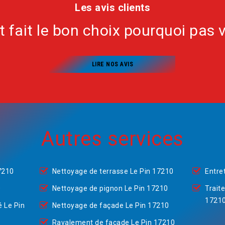
Les avis clients
nt fait le bon choix pourquoi pas 
LIRE NOS AVIS
Autres services
7210
Nettoyage de terrasse Le Pin 17210
Entre
0
Nettoyage de pignon Le Pin 17210
Trait
1721
é Le Pin
Nettoyage de façade Le Pin 17210
Ravalement de façade Le Pin 17210