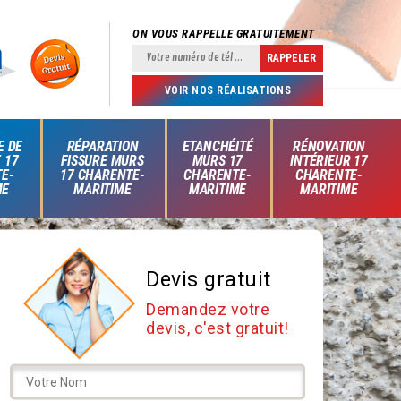
ON VOUS RAPPELLE GRATUITEMENT
VOIR NOS RÉALISATIONS
E DE
RÉPARATION
ETANCHÉITÉ
RÉNOVATION
 17
FISSURE MURS
MURS 17
INTÉRIEUR 17
E-
17 CHARENTE-
CHARENTE-
CHARENTE-
ME
MARITIME
MARITIME
MARITIME
Devis gratuit
Demandez votre
devis, c'est gratuit!