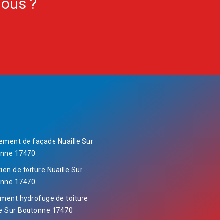
vous ?
ement de façade Nuaille Sur
onne 17470
ien de toiture Nuaille Sur
onne 17470
ement hydrofuge de toiture
le Sur Boutonne 17470