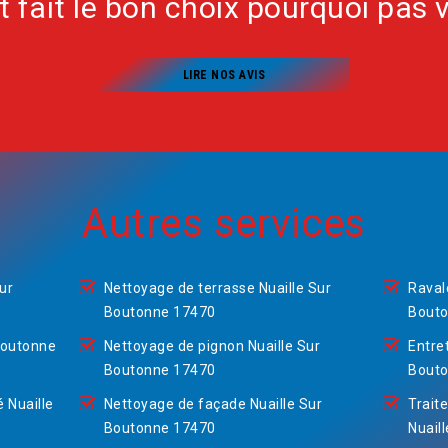
nt fait le bon choix pourquoi pas 
LIRE NOS AVIS
Autres services
ur
Nettoyage de terrasse Nuaille Sur
Raval
Boutonne 17470
Bout
Boutonne
Nettoyage de pignon Nuaille Sur
Entret
Boutonne 17470
Bout
 Nuaille
Nettoyage de façade Nuaille Sur
Trait
Boutonne 17470
Nuail