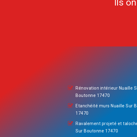
Ils o
Rénovation intérieur Nuaille S
Boutonne 17470
Etanchéité murs Nuaille Sur 
17470
Ravalement projeté et taloché
Sur Boutonne 17470