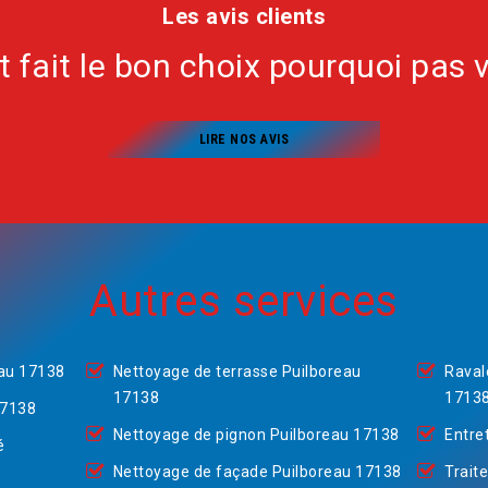
Les avis clients
nt fait le bon choix pourquoi pas 
LIRE NOS AVIS
Autres services
eau 17138
Nettoyage de terrasse Puilboreau
Raval
17138
1713
17138
Nettoyage de pignon Puilboreau 17138
Entre
é
Nettoyage de façade Puilboreau 17138
Trait