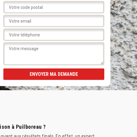
ison à Puilboreau ?
uant aux résultats finals. En effet, un expert