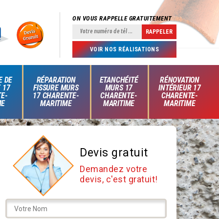
ON VOUS RAPPELLE GRATUITEMENT
VOIR NOS RÉALISATIONS
E DE
RÉPARATION
ETANCHÉITÉ
RÉNOVATION
 17
FISSURE MURS
MURS 17
INTÉRIEUR 17
E-
17 CHARENTE-
CHARENTE-
CHARENTE-
ME
MARITIME
MARITIME
MARITIME
Devis gratuit
Demandez votre
devis, c'est gratuit!