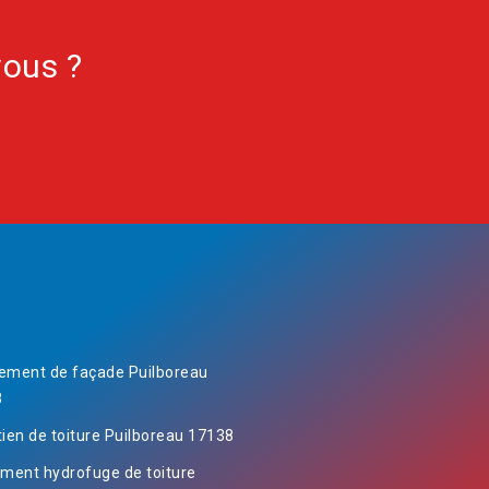
vous ?
ement de façade Puilboreau
8
tien de toiture Puilboreau 17138
ement hydrofuge de toiture