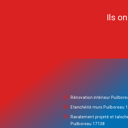
Ils o
Rénovation intérieur Puilbor
Etanchéité murs Puilboreau 
Ravalement projeté et taloch
Puilboreau 17138