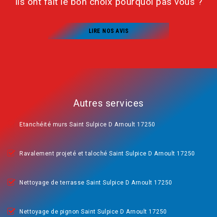
Ils ont fait le bon choix pourquoi pas vous ?
LIRE NOS AVIS
Autres services
Etanchéité murs Saint Sulpice D Arnoult 17250
Ravalement projeté et taloché Saint Sulpice D Arnoult 17250
Nettoyage de terrasse Saint Sulpice D Arnoult 17250
Nettoyage de pignon Saint Sulpice D Arnoult 17250