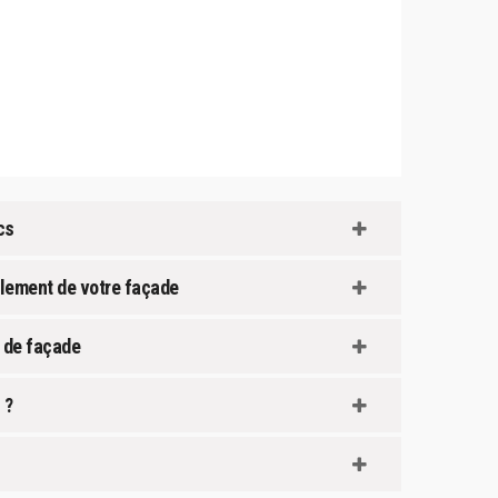
cs
alement de votre façade
n de façade
 ?