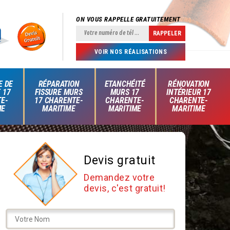
ON VOUS RAPPELLE GRATUITEMENT
VOIR NOS RÉALISATIONS
E DE
RÉPARATION
ETANCHÉITÉ
RÉNOVATION
 17
FISSURE MURS
MURS 17
INTÉRIEUR 17
E-
17 CHARENTE-
CHARENTE-
CHARENTE-
ME
MARITIME
MARITIME
MARITIME
Devis gratuit
Demandez votre
devis, c'est gratuit!