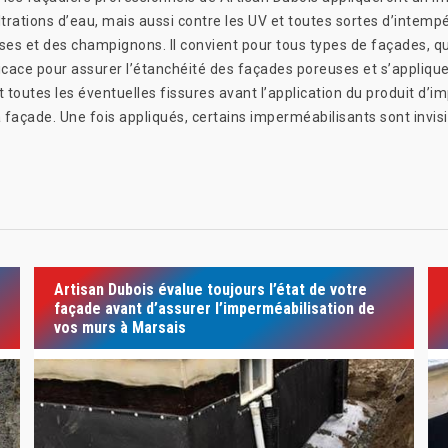
trations d’eau, mais aussi contre les UV et toutes sortes d’intempéri
s et des champignons. Il convient pour tous types de façades, que
cace pour assurer l’étanchéité des façades poreuses et s’applique 
 toutes les éventuelles fissures avant l’application du produit d’im
a façade. Une fois appliqués, certains imperméabilisants sont invisi
Artisan Dubois évalue toujours l’état de votre
façade avant d’assurer l’imperméabilisation de
vos murs à Marsais