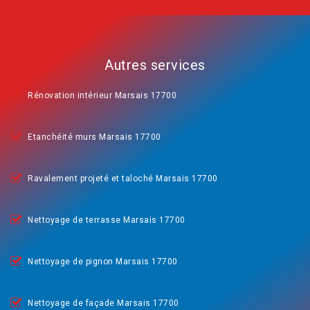
Autres services
Rénovation intérieur Marsais 17700
Etanchéité murs Marsais 17700
Ravalement projeté et taloché Marsais 17700
Nettoyage de terrasse Marsais 17700
Nettoyage de pignon Marsais 17700
Nettoyage de façade Marsais 17700