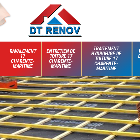
TRAITEMENT
RAVALEMENT
ENTRETIEN DE
HYDROFUGE DE
17
TOITURE 17
TOITURE 17
CHARENTE-
CHARENTE-
CHARENTE-
MARITIME
MARITIME
MARITIME