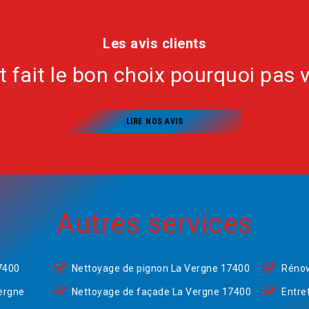
Les avis clients
nt fait le bon choix pourquoi pas 
LIRE NOS AVIS
Autres services
7400
Nettoyage de pignon La Vergne 17400
Rénov
ergne
Nettoyage de façade La Vergne 17400
Entre