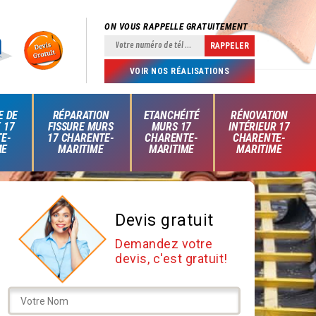
ON VOUS RAPPELLE GRATUITEMENT
VOIR NOS RÉALISATIONS
E DE
RÉPARATION
ETANCHÉITÉ
RÉNOVATION
 17
FISSURE MURS
MURS 17
INTÉRIEUR 17
E-
17 CHARENTE-
CHARENTE-
CHARENTE-
ME
MARITIME
MARITIME
MARITIME
Devis gratuit
Demandez votre
devis, c'est gratuit!