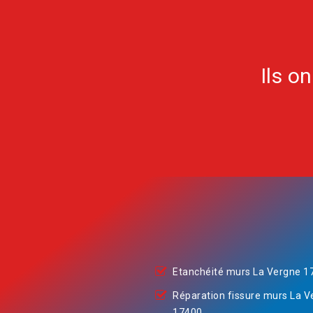
Ils o
Etanchéité murs La Vergne 1
Réparation fissure murs La V
17400