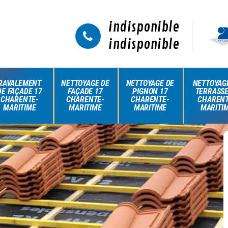
indisponible
indisponible
RAVALEMENT
NETTOYAGE DE
NETTOYAGE DE
NETTOYAG
DE FAÇADE 17
FAÇADE 17
PIGNON 17
TERRASSE
CHARENTE-
CHARENTE-
CHARENTE-
CHARENT
MARITIME
MARITIME
MARITIME
MARITI