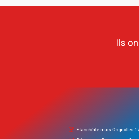
Ils o
Etanchéité murs Orignolles 1