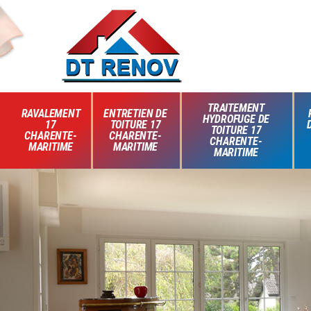
TRAITEMENT
RAVALEMENT
ENTRETIEN DE
HYDROFUGE DE
17
TOITURE 17
TOITURE 17
CHARENTE-
CHARENTE-
CHARENTE-
MARITIME
MARITIME
MARITIME