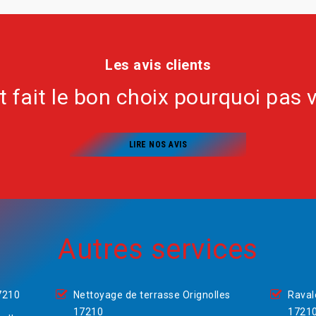
Les avis clients
nt fait le bon choix pourquoi pas 
LIRE NOS AVIS
Autres services
7210
Nettoyage de terrasse Orignolles
Raval
17210
1721