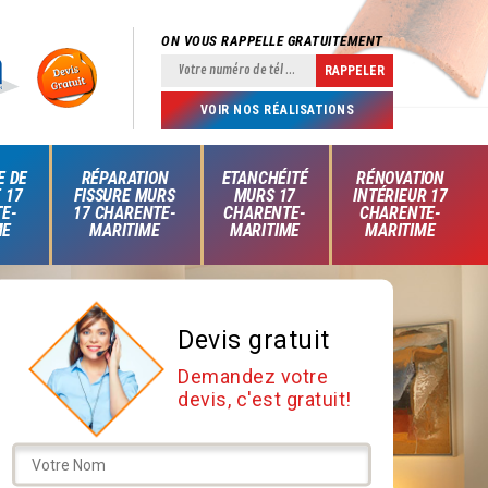
ON VOUS RAPPELLE GRATUITEMENT
VOIR NOS RÉALISATIONS
E DE
RÉPARATION
ETANCHÉITÉ
RÉNOVATION
 17
FISSURE MURS
MURS 17
INTÉRIEUR 17
E-
17 CHARENTE-
CHARENTE-
CHARENTE-
ME
MARITIME
MARITIME
MARITIME
Devis gratuit
Demandez votre
devis, c'est gratuit!