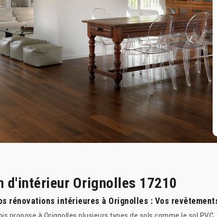
n d'intérieur Orignolles 17210
os rénovations intérieures à Orignolles : Vos revêtement
ois propose à Orignolles plusieurs types de sols comme le sol PVC, l